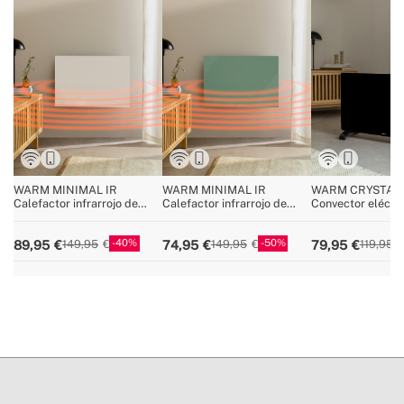
WARM MINIMAL IR
WARM MINIMAL IR
WARM CRYSTAL
Calefactor infrarrojo de
Calefactor infrarrojo de
Convector eléctri
pared con WiFi
pared con WiFi
cristal con WiFi
40
50
89,95
74,95
79,95
149,95
149,95
119,95