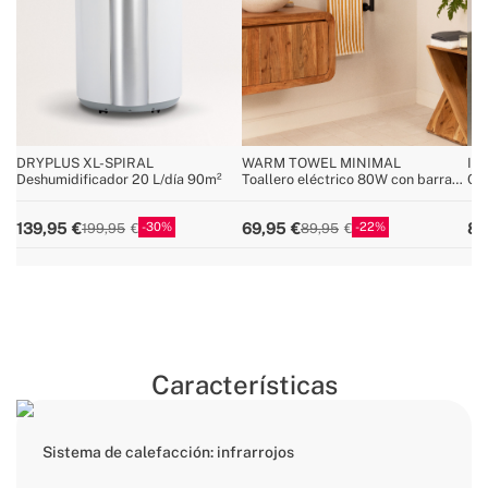
DRYPLUS XL-SPIRAL
WARM TOWEL MINIMAL
IO
Deshumidificador 20 L/día 90m²
Toallero eléctrico 80W con barras
Cep
giratorias 180º
mol
30
22
139,95
69,95
89
199,95
89,95
Características
Sistema de calefacción: infrarrojos