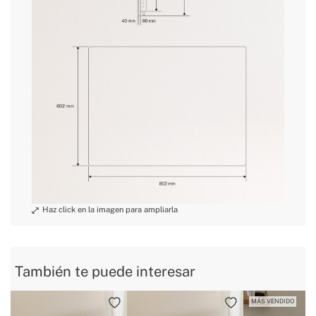
» Certificados
CE & RoHS
» Protección IP
IP24
» Clase Aislamiento Eléctrico
I
» Mando a distancia
Sí
» Longitud Cable
1.5 m
Cristal de carbono /
» Elemento calefactor
Infrarrojos
» Peso
9 Kg
» Wifi
Sí
» Regulador Presión /
Sí
Temperatura
» Consumo preferente
0.5kw/H
También te puede interesar
MÁS VENDIDO