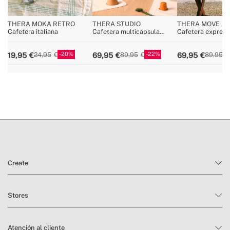
THERA MOKA RETRO
THERA STUDIO
THERA MOVE
Cafetera italiana
Cafetera multicápsula
Cafetera express 
express y café molido
15bar para cápsul
molido
20
22
19,95
69,95
69,95
24,95
89,95
89,95
Create
Stores
Atención al cliente