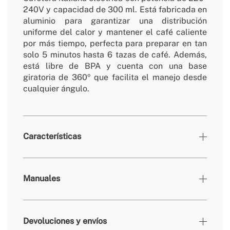
240V y capacidad de 300 ml. Está fabricada en
aluminio para garantizar una distribución
uniforme del calor y mantener el café caliente
por más tiempo, perfecta para preparar en tan
solo 5 minutos hasta 6 tazas de café. Además,
está libre de BPA y cuenta con una base
giratoria de 360º que facilita el manejo desde
cualquier ángulo.
Características
» Colores
Sage
Manuales
» Temporizador
No
» Presión
No
Devoluciones y envíos
» Frecuencia
50-60 Hz