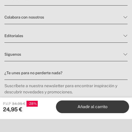
Colabora con nosotros
Editoriales
Síguenos
¿Te unes para no perderte nada?
Suscríbete a nuestra newsletter para encontrar inspiración y
descubrir novedades y promociones.
P.V.P
34.95 €
28
Añadir al carrito
24,95
€
Me apunto
Ubicación