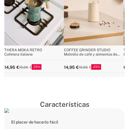
THERA MOKA RETRO
COFFEE GRINDER STUDIO
TH
Cafetera italiana
Molinillo de café y alimentos de
Caf
acero inoxidable
par
25
25
14,95
14,95
69
19,95
19,95
Características
El placer de hacerlo fácil