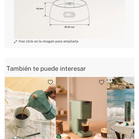
» Tiempo de calentamiento
5 min aprox.
» Programas
No
» Pantalla táctil
No
» Libro de recetas
No
» Uso previsto
Todo tipo de alimentos
También te puede interesar