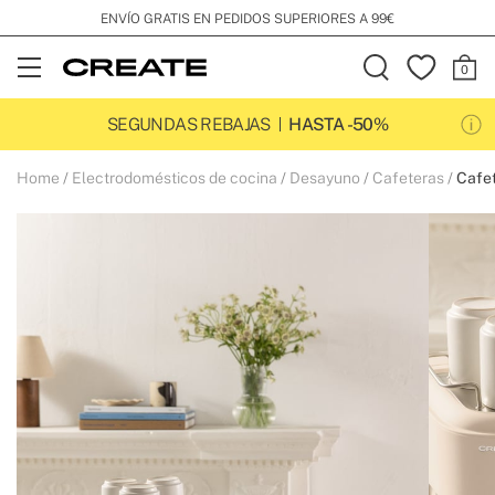
ENVÍO GRATIS EN PEDIDOS SUPERIORES A 99€
Open
Menu
SEGUNDAS REBAJAS
HASTA -50%
Home
Electrodomésticos de cocina
Desayuno
Cafeteras
Cafet