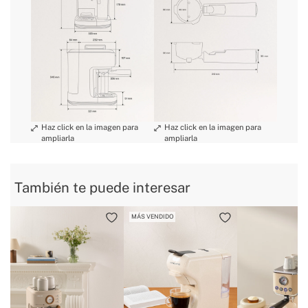
» Dimensiones
325×228×360 mm
» Capacidad Tanque
1.5L
» Garantía
3 Años
condiciones
» Brazo dosificador
2 salidas
de devolución
» Certificados
CE & RoHS
» Base Antideslizante
Sí
» Capacidad depósito de leche
0.5L
» Indicador Presión / Temperatura
Sí
» Dosificador de café
Molido
También te puede interesar
» Filtro
Filtro microperforado
MÁS VENDIDO
» Menús Automáticos
3
» Peso
5Kg
» Tensión
220~240V AC
» Vaporizador
Orientable
» Uso previsto
Todo tipo de alimentos