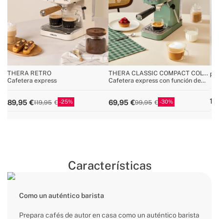
THERA RETRO
THERA CLASSIC COMPACT COLD
Pa
BREW
Cafetera express
Cafetera express con función de
ex
café frío
PRO
13
25
30
89,95
69,95
119,95
99,95
Características
Como un auténtico barista
Prepara cafés de autor en casa como un auténtico barista