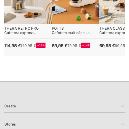
THERA RETRO PRO
POTTS
THERA CLASSIC
COMPACT COLD
Cafetera express
Cafetera multicápsula
Cafetera express
semiautomática 20bar
express y café molido
función de café fr
23
25
114,95
59,95
69,95
149,95
79,95
99,95
Create
Stores