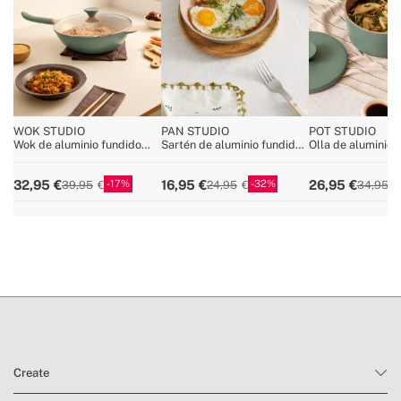
WOK STUDIO
PAN STUDIO
POT STUDIO
Wok de aluminio fundido
Sartén de aluminio fundido
Olla de aluminio 
con revestimiento cerámico
con revestimiento cerámico
con revestimient
17
32
32,95
16,95
26,95
39,95
24,95
34,95
Create