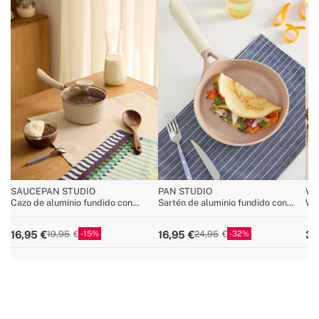
SAUCEPAN STUDIO
PAN STUDIO
WO
Cazo de aluminio fundido con
Sartén de aluminio fundido con
Wok
revestimiento cerámico
revestimiento cerámico
rev
15
32
16,95
16,95
32
19,95
24,95