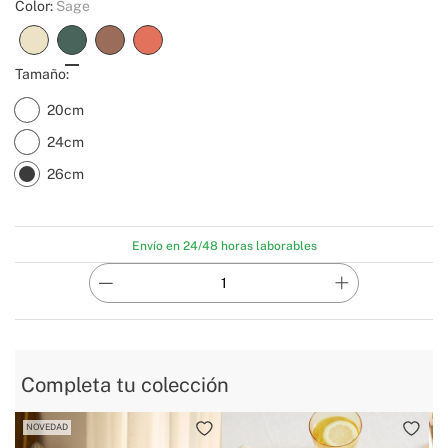
Color:
Sage
Tamaño:
20cm
24cm
26cm
Envío en 24/48 horas laborables
Completa tu colección
NOVEDAD
N