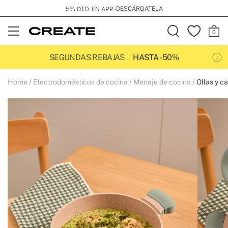
DESCÁRGATELA
5% DTO. EN APP -
Open
Menu
SEGUNDAS REBAJAS
HASTA -50%
Home
Electrodomésticos de cocina
Menaje de cocina
Ollas y c