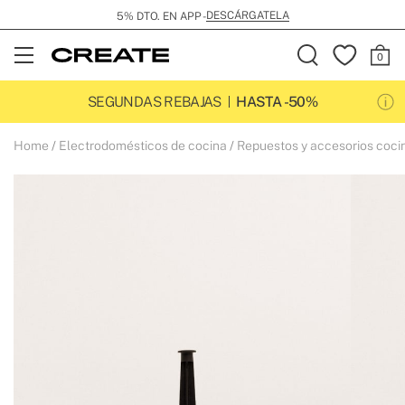
DESCÁRGATELA
5% DTO. EN APP -
Open
Menu
SEGUNDAS REBAJAS
HASTA -50%
Home
Electrodomésticos de cocina
Repuestos y accesorios coci