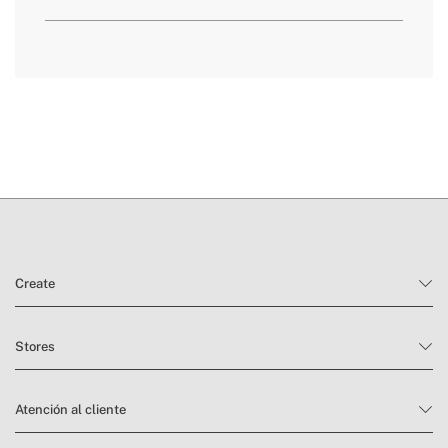
» Certificados
CE & RoHS
» Uso previsto
Todo tipo de alimentos
aquí
plazos de entrega.
condiciones
de devolución
Create
Stores
Atención al cliente