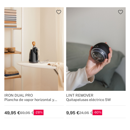
IRON DUAL PRO
LINT REMOVER
Plancha de vapor horizontal y
Quitapelusas eléctrico 5W
vertical 800 ml con 4 modos de
planchado
28
60
49,95
9,95
69,95
24,95