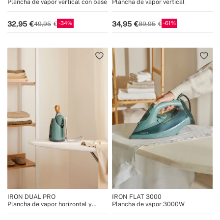
Plancha de vapor vertical con base
Plancha de vapor vertical
34
61
32,95
34,95
49,95
89,95
IRON DUAL PRO
IRON FLAT 3000
Plancha de vapor horizontal y
Plancha de vapor 3000W
vertical 800 ml con 4 modos de
planchado