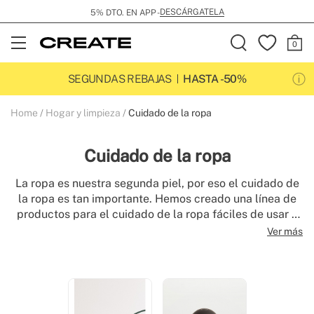
DESCÁRGATELA
5% DTO. EN APP -
Open
Menu
SEGUNDAS REBAJAS
HASTA -50%
Home
Hogar y limpieza
Cuidado de la ropa
Cuidado de la ropa
La ropa es nuestra segunda piel, por eso el cuidado de
la ropa es tan importante. Hemos creado una línea de
productos para el cuidado de la ropa fáciles de usar y
con diseños sorprendentes. Descubre nuestro catálogo
Ver más
de planchas de vapor verticales, planchas de ropa de
viaje, centros de planchado y quitapelusas.