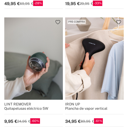
28
33
49,95
19,95
69,95
29,95
PRE-COMPRA
LINT REMOVER
IRON UP
Quitapelusas eléctrico 5W
Plancha de vapor vertical
60
61
9,95
34,95
24,95
89,95