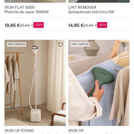
IRON FLAT 3000
LINT REMOVER
Plancha de vapor 3000W
Quitapelusas eléctrico 5W
33
40
19,95
14,95
29,95
24,95
PRE-COMPRA
PRE-COMPRA
IRON UP STAND
IRON UP