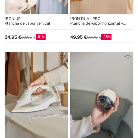
IRON UP
IRON DUAL PRO
Plancha de vapor vertical
Plancha de vapor horizontal y
vertical 800 ml con 4 modos de
planchado
61
28
34,95
49,95
89,95
69,95