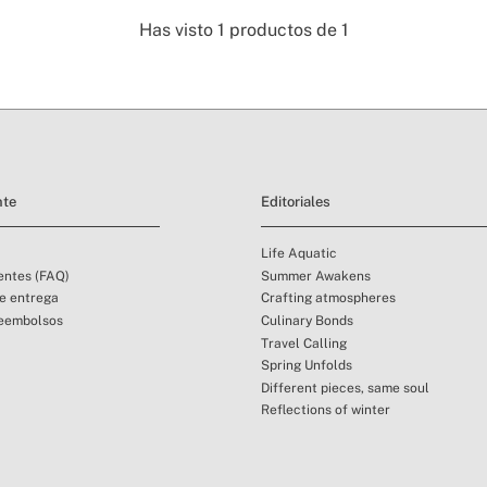
Has visto
1
productos de
1
nte
Editoriales
Life Aquatic
entes (FAQ)
Summer Awakens
de entrega
Crafting atmospheres
reembolsos
Culinary Bonds
Travel Calling
Spring Unfolds
Different pieces, same soul
Reflections of winter