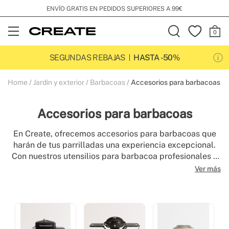
ENVÍO GRATIS EN PEDIDOS SUPERIORES A 99€
Open
Menu
SEGUNDAS REBAJAS
HASTA -50%
Home
Jardín y exterior
Barbacoas
Accesorios para barbacoas
Accesorios para barbacoas
En Create, ofrecemos accesorios para barbacoas que
harán de tus parrilladas una experiencia excepcional.
Con nuestros utensilios para barbacoa profesionales y
complementos para BBQ, podrás cocinar como un
Ver más
experto y sorprender a tus invitados con tus habilidades
culinarias. Descubre nuestros accesorios barbacoa y
disfruta de momentos únicos en cada parrillada