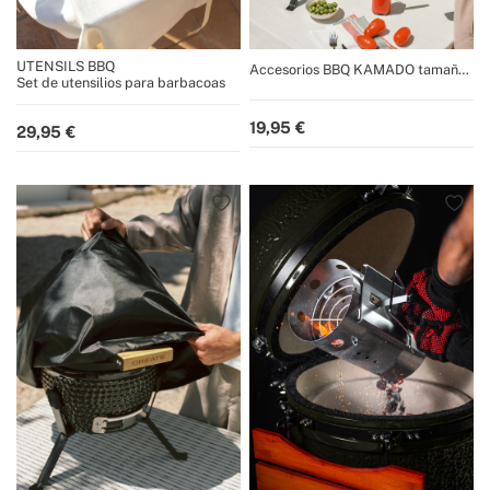
UTENSILS BBQ
Accesorios BBQ KAMADO tamaño
Set de utensilios para barbacoas
13"
19,95
29,95