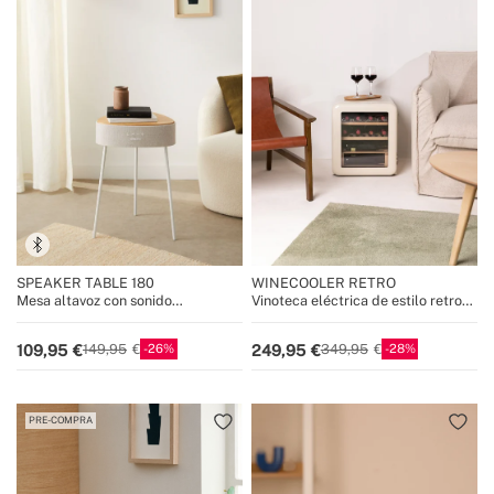
SPEAKER TABLE 180
WINECOOLER RETRO
Mesa altavoz con sonido
Vinoteca eléctrica de estilo retro
unidireccional 180º, bluetooth y
para 12, 45 o 76 botellas
carga inalámbrica
26
28
109,95
249,95
149,95
349,95
PRE-COMPRA