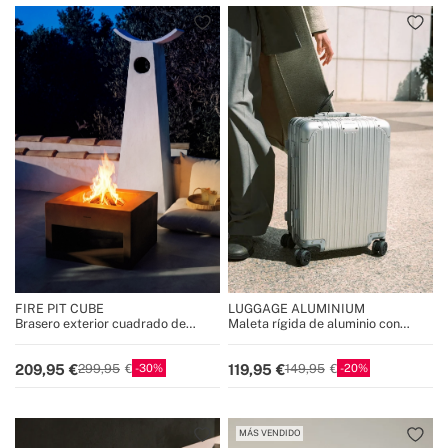
FIRE PIT CUBE
LUGGAGE ALUMINIUM
Brasero exterior cuadrado de
Maleta rígida de aluminio con
acero corten
doble cierre TSA y ruedas
multidireccionales
30
20
209,95
119,95
299,95
149,95
MÁS VENDIDO