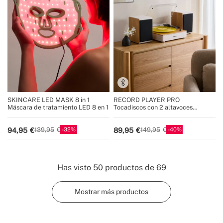
SKINCARE LED MASK 8 in 1
RECORD PLAYER PRO
Máscara de tratamiento LED 8 en 1
Tocadiscos con 2 altavoces
externos, Bluetooth y salida RCA
32
40
94,95
89,95
139,95
149,95
Has visto
50
productos de
69
Mostrar más productos