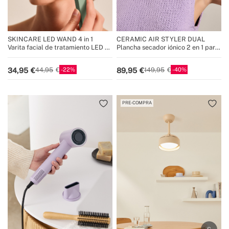
SKINCARE LED WAND 4 in 1
CERAMIC AIR STYLER DUAL
Varita facial de tratamiento LED 4
Plancha secador iónico 2 en 1 para
en 1
pelo mojado o seco con
revestimiento cerámico
22
40
34,95
89,95
44,95
149,95
PRE-COMPRA