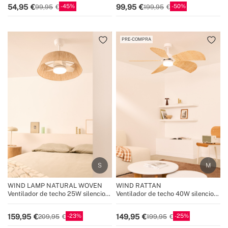
45
50
54,95
99,95
99,95
199,95
PRE-COMPRA
WIND LAMP NATURAL WOVEN
WIND RATTAN
Ventilador de techo 25W silencioso
Ventilador de techo 40W silencioso
Ø60cm con luz LED
Ø132cm
23
25
159,95
149,95
209,95
199,95