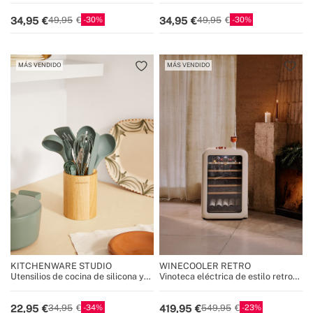
30
30
34,95
34,95
49,95
49,95
MÁS VENDIDO
MÁS VENDIDO
KITCHENWARE STUDIO
WINECOOLER RETRO
Utensilios de cocina de silicona y
Vinoteca eléctrica de estilo retro
madera
para 12, 45 o 76 botellas
34
23
22,95
419,95
34,95
549,95