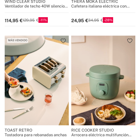
WIND CLEAR STUDIO
THERA MOKA ELECTRIC
Ventilador de techo 40W silencioso
Cafetera italiana eléctrica con
aspas retráctiles con luz LED
función de mantener caliente
varios tamaños
11
28
114,95
24,95
129,95
34,95
MÁS VENDIDO
TOAST RETRO
RICE COOKER STUDIO
Tostadora para rebanadas anchas
Arrocera eléctrica multifunción
con cesta vaporera