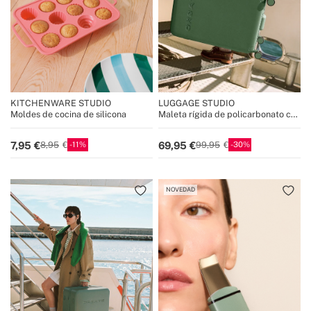
KITCHENWARE STUDIO
LUGGAGE STUDIO
Moldes de cocina de silicona
Maleta rígida de policarbonato con
candado TSA y ruedas
multidireccionales
11
30
7,95
69,95
8,95
99,95
NOVEDAD