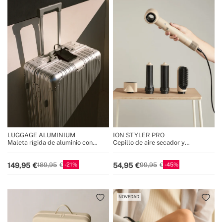
LUGGAGE ALUMINIUM
ION STYLER PRO
Maleta rígida de aluminio con
Cepillo de aire secador y
doble cierre TSA y ruedas
moldeador iónico 5 en 1
multidireccionales
21
45
149,95
54,95
189,95
99,95
NOVEDAD