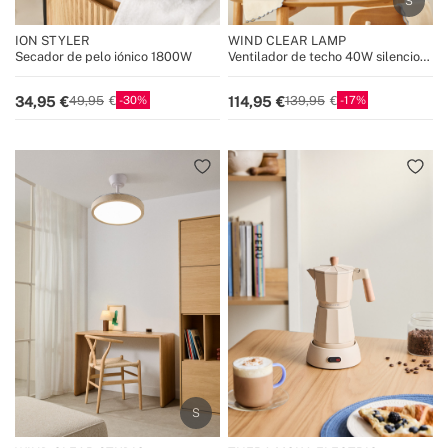
ION STYLER
WIND CLEAR LAMP
Secador de pelo iónico 1800W
Ventilador de techo 40W silencioso
Ø55cm aspas retráctiles con luz
LED
30
17
34,95
114,95
49,95
139,95