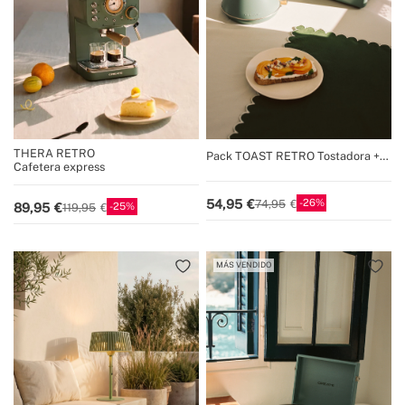
THERA RETRO
Pack TOAST RETRO Tostadora +
Cafetera express
KETTLE RETRO Hervidor de agua
26
54,95
74,95
25
89,95
119,95
MÁS VENDIDO