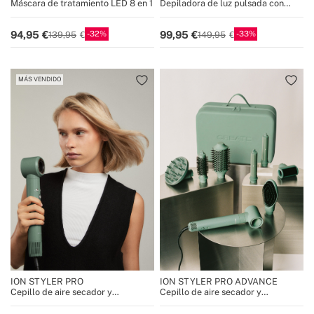
Máscara de tratamiento LED 8 en 1
Depiladora de luz pulsada con
lámpara de cuarzo
32
33
94,95
99,95
139,95
149,95
MÁS VENDIDO
ION STYLER PRO
ION STYLER PRO ADVANCE
Cepillo de aire secador y
Cepillo de aire secador y
moldeador iónico 5 en 1
moldeador iónico 8 en 1 cerámico