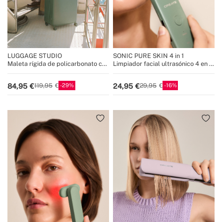
LUGGAGE STUDIO
SONIC PURE SKIN 4 in 1
Maleta rígida de policarbonato con
Limpiador facial ultrasónico 4 en 1
candado TSA y ruedas
con tecnología EMS
multidireccionales
29
16
84,95
24,95
119,95
29,95