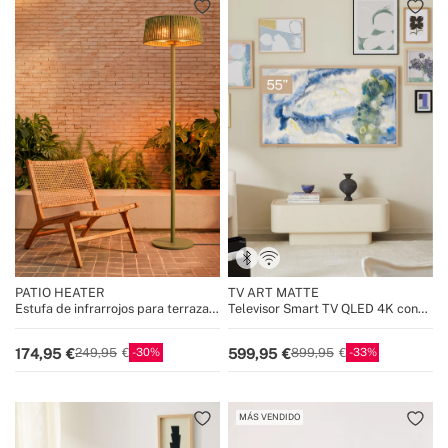
PATIO HEATER
TV ART MATTE
Estufa de infrarrojos para terrazas
Televisor Smart TV QLED 4K con
y exteriores
pantalla antirreflejos y galería de
arte
30
33
174,95
599,95
249,95
899,95
MÁS VENDIDO