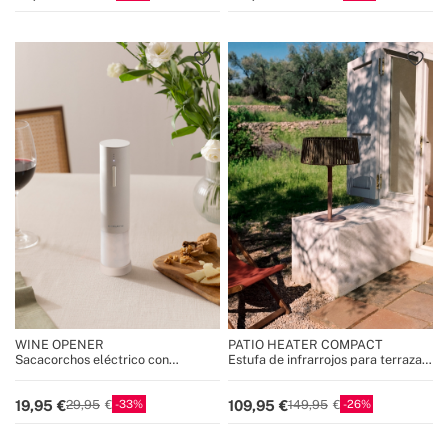
WINE OPENER
PATIO HEATER COMPACT
Sacacorchos eléctrico con
Estufa de infrarrojos para terrazas
accesorios
y exteriores
33
26
19,95
109,95
29,95
149,95