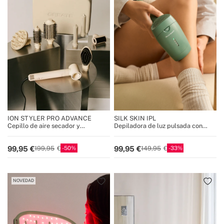
ION STYLER PRO ADVANCE
SILK SKIN IPL
Cepillo de aire secador y
Depiladora de luz pulsada con
moldeador iónico 8 en 1 cerámico
lámpara de cuarzo
50
33
99,95
99,95
199,95
149,95
NOVEDAD