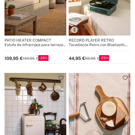
PATIO HEATER COMPACT
RECORD PLAYER RETRO
Estufa de infrarrojos para terrazas
Tocadiscos Retro con Bluetooth,
y exteriores
USB, SD, MicroSD y MP3
26
25
109,95
44,95
149,95
59,95