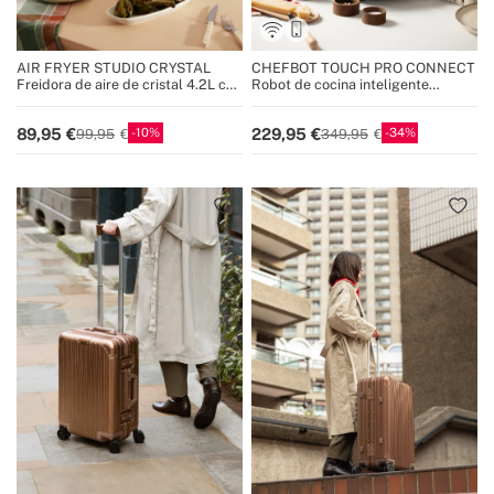
AIR FRYER STUDIO CRYSTAL
CHEFBOT TOUCH PRO CONNECT
Freidora de aire de cristal 4.2L con
Robot de cocina inteligente
vaporizador opcional
multifunción con pantalla táctil
10
34
89,95
229,95
99,95
349,95