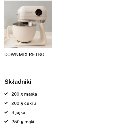
DOWNMIX RETRO
Składniki
200
g
masła
200
g
cukru
4
jajka
250
g
mąki