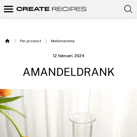
Comunidad
Create
de
recetas
Recipes |
para
elaborar
Recepten
con
Per product
Melkmachine
tus
Home
productos
om te
favoritos
12 februari, 2024
de
maken
CREATE.
AMANDELDRANK
met uw
Chefbot