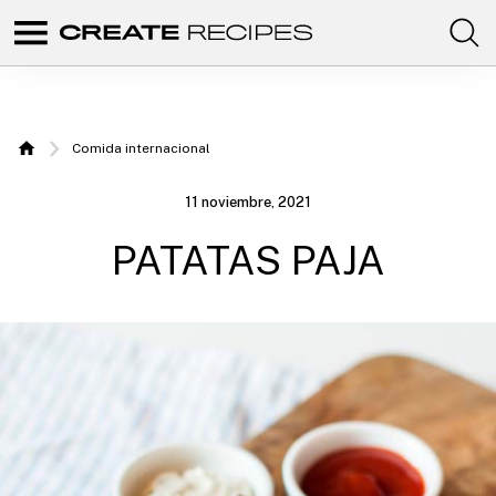
Comunidad
Create
de
recetas
Recipes
para
elaborar
|
con
Comida internacional
tus
Home
productos
Recetas
favoritos
11 noviembre, 2021
de
para
CREATE.
PATATAS PAJA
elaborar
con tu
Chefbot