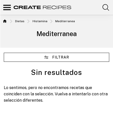
Comunidad
Create
de
Dietas
Histamina
Mediterranea
recetas
Recipes
Home
para
elaborar
|
Mediterranea
con
tus
productos
Recetas
favoritos
de
para
CREATE.
elaborar
FILTRAR
con tu
Sin resultados
Chefbot
Lo sentimos, pero no encontramos recetas que
coinciden con la selección. Vuelva a intentarlo con otra
selección diferentes.