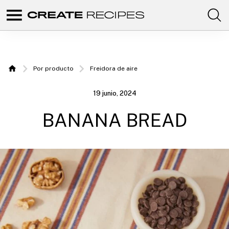
Comunidad
Create
de
recetas
Recipes
para
elaborar
|
con
Por producto
Freidora de aire
tus
Home
productos
Recetas
favoritos
19 junio, 2024
de
para
CREATE.
BANANA BREAD
elaborar
con tu
Chefbot