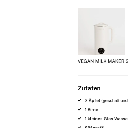
VEGAN MILK MAKER 
Zutaten
2
Äpfel
(geschält und
1
Birne
1
kleines Glas Wasse
Süßstoff