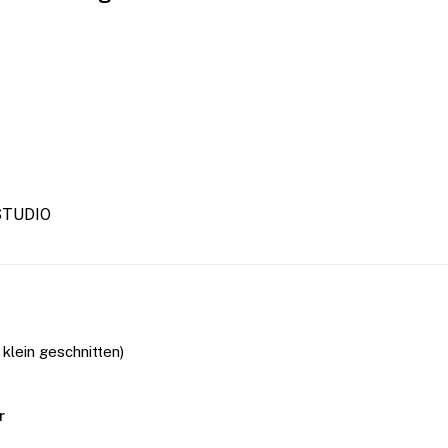
STUDIO
 klein geschnitten)
r