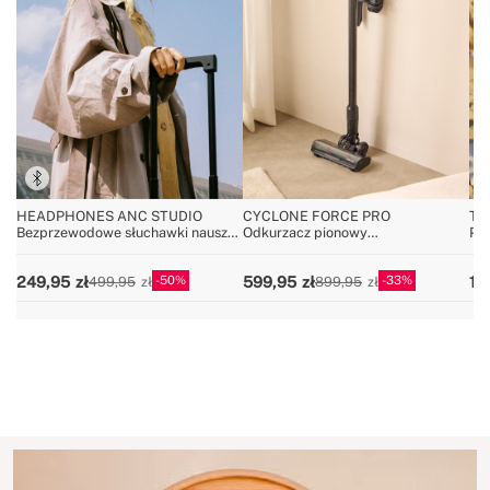
HEADPHONES ANC STUDIO
CYCLONE FORCE PRO
TV
Bezprzewodowe słuchawki nauszne
Odkurzacz pionowy
Prz
z redukcją hałasu
bezprzewodowy 25,9V z
z b
długowieczną baterią
an
50
33
249,95
599,95
1 
499,95
899,95