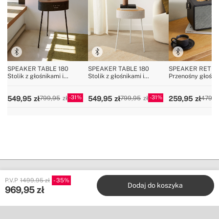
SPEAKER TABLE 180
SPEAKER TABLE 180
SPEAKER RETR
Stolik z głośnikami i
Stolik z głośnikami i
Przenośny głośnik
systemem dźwięku 180º,
systemem dźwięku 180º,
Bluetooth, USB i
łącznością Bluetooth oraz
łącznością Bluetooth oraz
31
31
549,95
549,95
259,95
799,95
799,95
479,9
ładowaniem
ładowaniem
bezprzewodowym
bezprzewodowym
P.V.P
1499.95 zł
35
Dodaj do koszyka
969,95
zł
Create