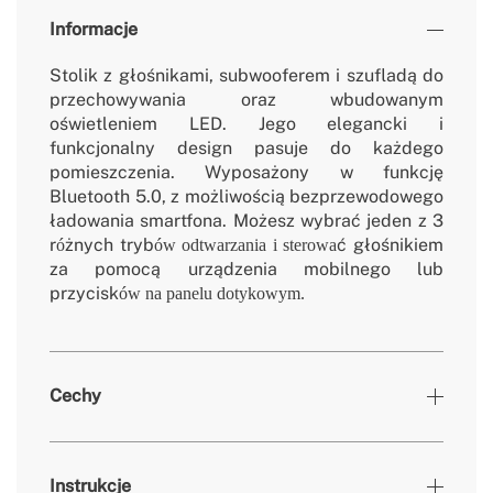
Informacje
Stolik z głośnikami, subwooferem i szufladą do
przechowywania oraz wbudowanym
oświetleniem LED. Jego elegancki i
funkcjonalny design pasuje do każdego
pomieszczenia. Wyposażony w funkcję
Bluetooth 5.0, z możliwością bezprzewodowego
ładowania smartfona. Możesz wybrać jeden z 3
r
żnych tryb
ć głośnikiem
ó
ów odtwarzania i sterowa
za pomocą urządzenia mobilnego lub
przycisk
ów na panelu dotykowym.
Cechy
Kolory
Naturalne drewno
Instrukcje