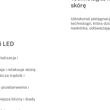
skórę
Udoskonal pielęgnacj
technologii, która d
naskórka, odświeżają
ii LED
talizacja i
ja i relaksuje skórę.
lcza trądzik i
e przebarwienia i
ejsza blizny i ślady