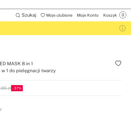
Szukaj
Moje ulubione
Moje Konto
Koszyk
D MASK 8 in 1
w 1 do pielęgnacji twarzy
.95 zł
37
P
y