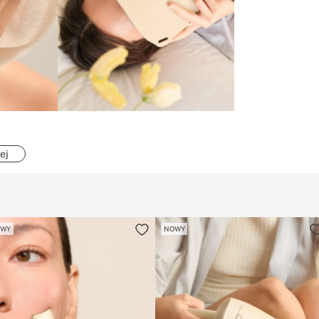
ej
OWY
NOWY