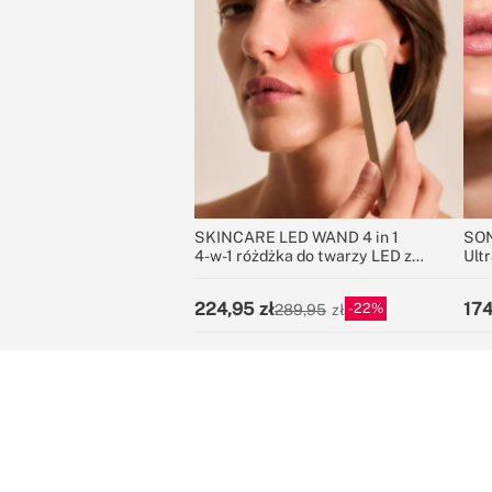
SKINCARE LED WAND 4 in 1
SON
4-w-1 różdżka do twarzy LED z
Ult
technologią EMS
4 w
224,95
174
22
289,95