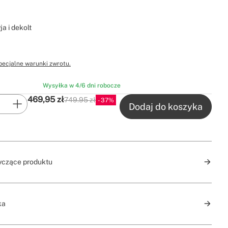
ja i dekolt
pecjalne warunki zwrotu.
Wysyłka w 4/6 dni robocze
469,95
zł
749.95 zł
37
P.V.P
Dodaj do koszyka
yczące produktu
ka