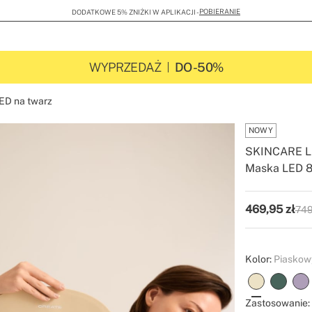
POBIERANIE
DODATKOWE 5% ZNIŻKI W APLIKACJI -
WYPRZEDAŻ
DO -50%
ED na twarz
NOWY
SKINCARE LE
Maska LED 8 
-
-
Create
469,95
zł
749
P.V.
Kolor:
Piaskow
Zastosowanie: