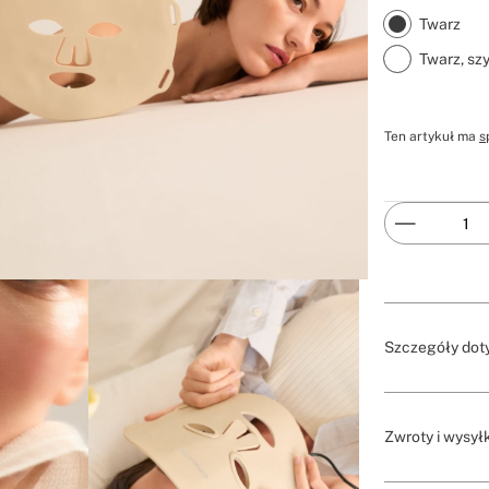
Twarz
Twarz, szy
Ten artykuł ma
s
Szczegóły dot
Zwroty i wysył