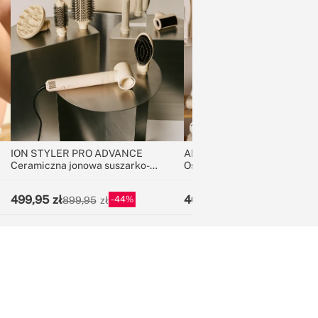
ION STYLER PRO ADVANCE
AIR DRY CONNECT
Ceramiczna jonowa suszarko-
Osuszacz powietrza z Wi-Fi 
lokówka 8 w 1
różnych rozmiarach
499,95
469,95
44
32
899,95
699,95