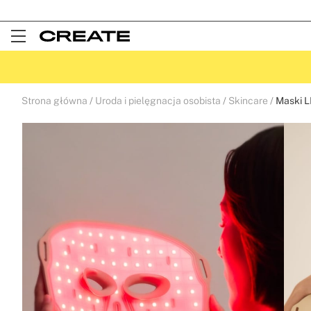
Open
Menu
Strona główna
Uroda i pielęgnacja osobista
Skincare
Maski L