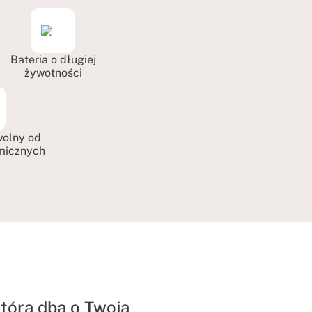
Bateria o długiej
żywotności
wolny od
emicznych
która dba o Twoją