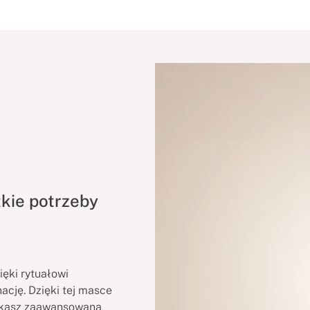
kie potrzeby
ęki rytuałowi
ację. Dzięki tej masce
yskasz zaawansowaną