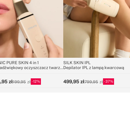
IC PURE SKIN 4 in 1
SILK SKIN IPL
radźwiękowy oczyszczacz twarzy
Depilator IPL z lampą kwarcową
 1 z technologią EMS
,95
499,95
12
37
199,95
799,95