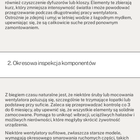
również czyszczenie dyfuzorów lub kloszy. Elementy te zbierają
kurz, który zmniejsza intensywność światła i może powodować
przegrzewanie podczas długotrwałej pracy wentylatora.
Ostrożnie je zdejmij i umyj w letniej wodzie z łagodnym mydłem,
upewniając się, że są całkowicie suche przed ponownym
zamontowaniem.
2. Okresowa inspekcja komponentów
Z biegiem czasu naturalne jest, że niektóre śruby lub mocowania
wentylatora poluzują się, szczególnie te trzymające łopatki lub
podstawę przy suficie. Zaleca się przeprowadzać kontrolę co 3
do 6 miesięcy, aby upewnić się, że wszystkie elementy są solidnie
zamocowane. Pomaga to uniknąć wibracji, uciążliwych hałasów i
możliwych nierówności, które mogłyby skrócić żywotność
urządzenia.
Niektóre wentylatory sufitowe, zwłaszcza starsze modele,
wymagają okresowego smarowania ruchomych części, takich