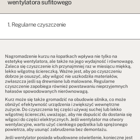
wentylatora sufitowego
1. Regularne czyszczenie
Nagromadzenie kurzu na łopatkach wpływa nie tylko na
estetykę wentylatora, ale także na jego wydajność i równowagę.
Zaleca się czyszczenie ich przynajmniej raz w miesiącu miękką,
lekko wilgotną ściereczką. Ważne jest, aby po czyszczeniu
dobrze je osuszyć, aby wilgoć nie uszkodziła materiałów,
zwłaszcza jeśli są drewniane lub malowane. Regularne
czyszczenie zapobiega również powstawaniu nieprzyjemnych
hałasów spowodowanych nierównowagą.
Kurz może się także gromadzić na obudowie silnika, co może
obniżyć efektywność urządzenia i zwiększyć wewnętrzne
zużycie. Do czyszczenia tej części używaj suchej lub lekko
wilgotnej ściereczki, uważając, aby nie dopuścić do dostania się
wilgoci do części elektrycznych. Jeśli wentylator ma otwory
wentylacyjne, warto użyć cienkiego pędzelka lub sprężonego
powietrza, aby usunąć zabrudzenia bez demontażu.
Jeśli wentylator posiada wbudowane oświetlenie, konieczne jest