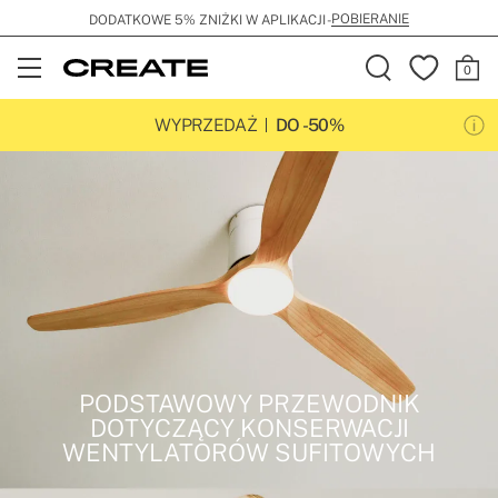
POBIERANIE
DODATKOWE 5% ZNIŻKI W APLIKACJI -
Open
Menu
WYPRZEDAŻ
DO -50%
PODSTAWOWY PRZEWODNIK
DOTYCZĄCY KONSERWACJI
WENTYLATORÓW SUFITOWYCH