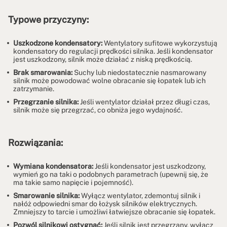
Typowe przyczyny:
Uszkodzone kondensatory:
Wentylatory sufitowe wykorzystują
kondensatory do regulacji prędkości silnika. Jeśli kondensator
jest uszkodzony, silnik może działać z niską prędkością.
Brak smarowania:
Suchy lub niedostatecznie nasmarowany
silnik może powodować wolne obracanie się łopatek lub ich
zatrzymanie.
Przegrzanie silnika:
Jeśli wentylator działał przez długi czas,
silnik może się przegrzać, co obniża jego wydajność.
Rozwiązania:
Wymiana kondensatora:
Jeśli kondensator jest uszkodzony,
wymień go na taki o podobnych parametrach (upewnij się, że
ma takie samo napięcie i pojemność).
Smarowanie silnika:
Wyłącz wentylator, zdemontuj silnik i
nałóż odpowiedni smar do łożysk silników elektrycznych.
Zmniejszy to tarcie i umożliwi łatwiejsze obracanie się łopatek.
Pozwól silnikowi ostygnąć:
Jeśli silnik jest przegrzany, wyłącz