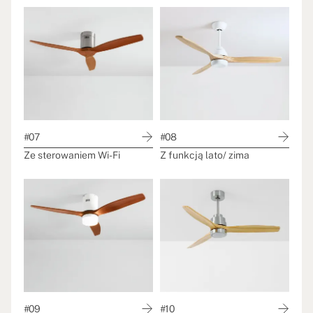
#07
#08
Ze sterowaniem Wi-Fi
Z funkcją lato/ zima
#09
#10