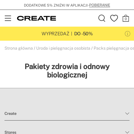
POBIERANIE
DODATKOWE 5% ZNIŻKI W APLIKACJI -
Open
Menu
WYPRZEDAŻ
DO -50%
Strona główna
Uroda i pielęgnacja osobista
Packs pielęgnacja o
Pakiety zdrowia i odnowy
biologicznej
Create
Stores