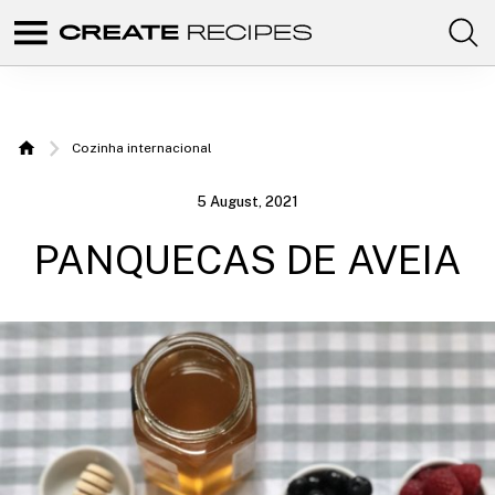
Comunidad
Create
de
recetas
Recipes
para
elaborar
|
con
Cozinha internacional
tus
Home
productos
Receitas
favoritos
5 August, 2021
de
para
CREATE.
PANQUECAS DE AVEIA
fazer
com o
seu
Chefbot