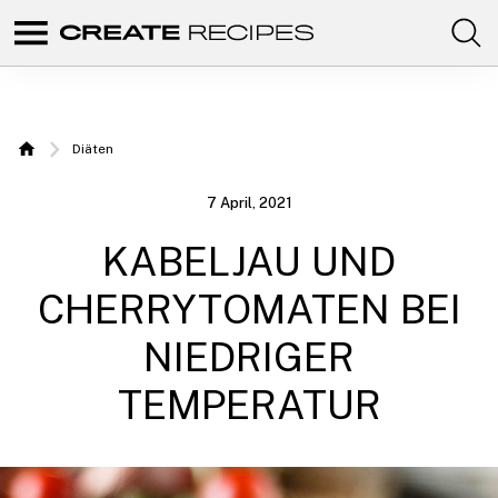
Comunidad
Create
de
recetas
Recipes |
para
elaborar
Rezepte,
con
Diäten
tus
Home
productos
die Sie mit
favoritos
7 April, 2021
de
Ihrem
CREATE.
KABELJAU UND
Chefbot
zubereiten
CHERRYTOMATEN BEI
können
NIEDRIGER
TEMPERATUR