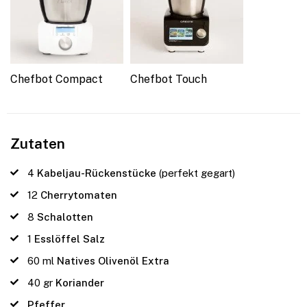
Chefbot Compact
Chefbot Touch
Zutaten
4
Kabeljau-Rückenstücke
(perfekt gegart)
12
Cherrytomaten
8
Schalotten
1
Esslöffel Salz
60
ml
Natives Olivenöl Extra
40
gr
Koriander
Pfeffer