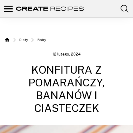
Comunidad
Create
de
recetas
Recipes |
para
elaborar
Przepisy
con
Diety
Baby
tus
Home
productos
do
favoritos
12 lutego, 2024
de
zrobienia
CREATE.
KONFITURA Z
z szefem
kuchni
POMARAŃCZY,
BANANÓW I
CIASTECZEK