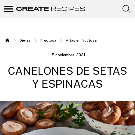
Comunidad
Create
de
recetas
Recipes
para
elaborar
|
con
Dietas
Fructosa
Altas en fructosa
tus
Home
productos
Recetas
favoritos
15 noviembre, 2021
de
para
CREATE.
CANELONES DE SETAS
elaborar
con tu
Y ESPINACAS
Chefbot