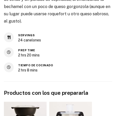
bechamel con un poco de queso gorgonzola (aunque en
su lugar puede usarse roquefort u otro queso sabroso,
al gusto).
SERVINGS
24
canelones
PREP TIME
2
hrs
20
mins
TIEMPO DE COCINADO
2
hrs
8
mins
Productos con los que prepararla