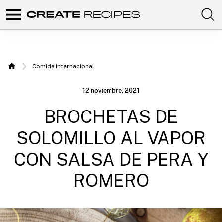
Comunidad
Create
de
recetas
Recipes
para
elaborar
|
con
Comida internacional
tus
Home
productos
Recetas
favoritos
12 noviembre, 2021
de
para
CREATE.
BROCHETAS DE
elaborar
con tu
SOLOMILLO AL VAPOR
Chefbot
CON SALSA DE PERA Y
ROMERO