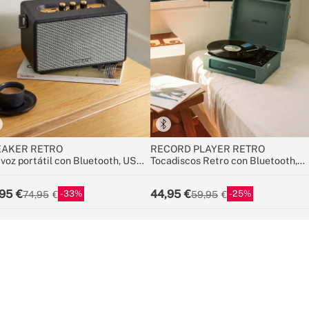
EAKER RETRO
RECORD PLAYER RETRO
avoz portátil con Bluetooth, USB
Tocadiscos Retro con Bluetooth,
UX
USB, SD, MicroSD y MP3
95
44,95
33
25
74,95
59,95