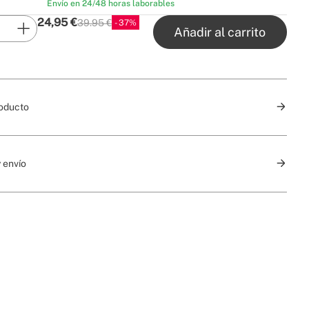
Envío en 24/48 horas laborables
24,95
€
39.95 €
37
P.V.P
Añadir al carrito
roducto
 envío