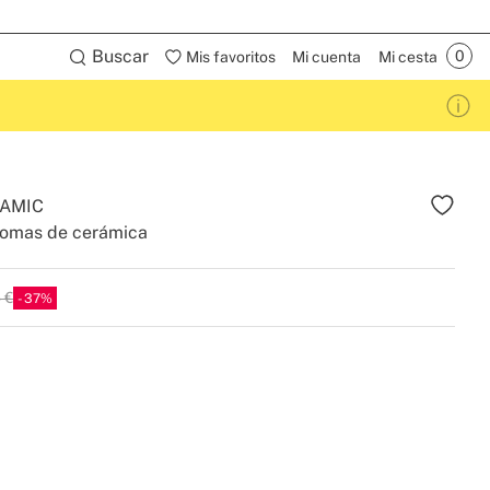
Buscar
Mis favoritos
Mi cuenta
Mi cesta
AMIC
romas de cerámica
 €
37