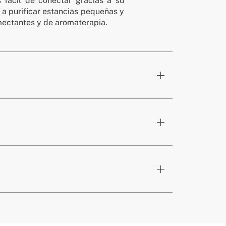
 fácil de conectar gracias a su
a purificar estancias pequeñas y
ectantes y de aromaterapia.
aya / cerámica / ABS
 mm
aquí