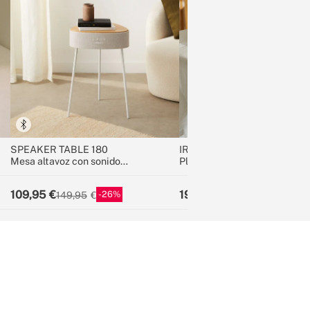
SPEAKER TABLE 180
IRON FLAT 3000
Mesa altavoz con sonido
Plancha de vapor 3000W
unidireccional 180º, bluetooth y
carga inalámbrica
109,95
19,95
26
33
149,95
29,95