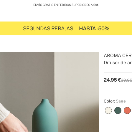
ENVÍO GRATIS EN PEDIDOS SUPERIORES A 99€
SEGUNDAS REBAJAS
HASTA -50%
AROMA CER
Difusor de a
-
-
Create
24,95
€
39.95
P.V.P
Color:
Sage