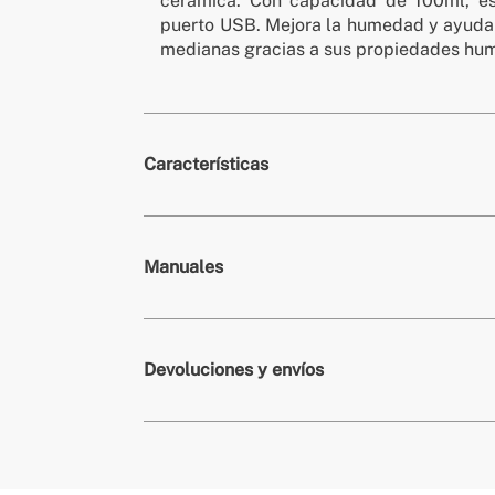
cerámica. Con capacidad de 100ml, es
puerto USB. Mejora la humedad y ayuda 
medianas gracias a sus propiedades hum
Características
» Colores
Sage
Manuales
» Tipo humidificación
Ultrasónico
» Potencia motor
5W
» Material
Madera de h
Devoluciones y envíos
» Sistema de seguridad
Sí
» Dimensiones
86x86x188
» Capacidad Tanque
100ml