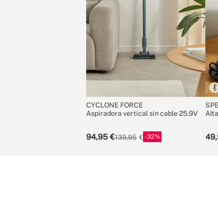
CYCLONE FORCE
SP
Aspiradora vertical sin cable 25.9V
Alt
y A
94,95
49,
32
139,95