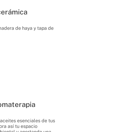
cerámica
adera de haya y tapa de
omaterapia
aceites esenciales de tus
ora así tu espacio
biental y aportando una